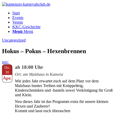
Start
Events
Verein
KKC-Geschichte
Menü
Menü
Uncategorized
Hokus – Pokus – Hexenbrennen
KKC
ab 18:00 Uhr
Do.
30
Ort: am Malzhaus in Kamenz
Apr.
Wie jedes Jahr erwartet euch auf dem Platz vor dem
Malzhaus buntes Treiben mit Knüppelteig,
Kinderschminken und -basteln sowei Verköstigung für Groß
und Klein.
Neu dieses Jahr ist das Programm extra für unsere kleinen
Hexen und Zauberer!
Kommt und lasst euch überaschen