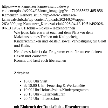
https://www.kamenzer-karnevalsclub.de/wp-
content/uploads/2024/03/intro_image.jpg?v=1710865622
485
856
Kamenzer_Karnevalsclub
http://www.kamenzer-
karnevalsclub.de/wp-content/uploads/2024/02/Wappen-
263x300.png
Kamenzer_Karnevalsclub
2026-04-13 19:51:49
2026-
04-13 19:52:01
Hokus – Pokus – Hexenbrennen
Wie jedes Jahr erwartet euch auf dem Platz vor dem
Malzhaus buntes Treiben mit Knüppelteig,
Kinderschminken und -basteln sowei Verköstigung für Groß
und Klein.
Neu dieses Jahr ist das Programm extra für unsere kleinen
Hexen und Zauberer!
Kommt und lasst euch überaschen
Zeitplan:
18:00 Uhr Start
ab 18:00 Uhr - Feuerring & Werkelhütte
19:00 Uhr Hokus-Pokus-Kinderprogramm
20:15 Uhr - Laternenlaufen
20:45 Uhr - Prozession
mit Einbruch der Dunkelheit - Hexenbrennen