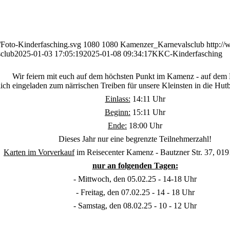
/Foto-Kinderfasching.svg
1080
1080
Kamenzer_Karnevalsclub
http:/
club
2025-01-03 17:05:19
2025-01-08 09:34:17
KKC-Kinderfasching
Wir feiern mit euch auf dem höchsten Punkt im Kamenz - auf dem
lich eingeladen zum närrischen Treiben für unsere Kleinsten in die Hut
Einlass:
14:11 Uhr
Beginn:
15:11 Uhr
Ende:
18:00 Uhr
Dieses Jahr nur eine begrenzte Teilnehmerzahl!
Karten im Vorverkauf
im Reisecenter Kamenz - Bautzner Str. 37, 0
nur an folgenden Tagen:
- Mittwoch, den 05.02.25 - 14-18 Uhr
- Freitag, den 07.02.25 - 14 - 18 Uhr
- Samstag, den 08.02.25 - 10 - 12 Uhr